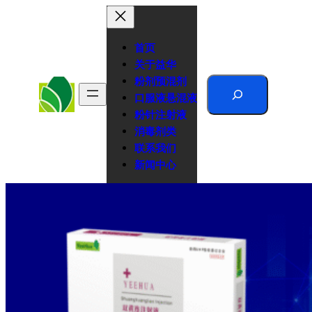
跳
至
内
首页
容
关于益华
粉剂预混剂
Search
口服液悬混液
粉针注射液
消毒剂类
联系我们
新闻中心