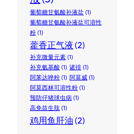
葡萄糖甘氨酸补液盐
(1)
葡萄糖甘氨酸补液盐可溶性
粉
(1)
藿香正气液
(2)
补充微量元素
(1)
补充氨基酸
(1)
诸排
(1)
阿苯达唑粉
(1)
阿莫威
(1)
阿莫西林可溶性粉
(1)
预防仔猪球虫病
(1)
高免益生肽
(1)
鸡用鱼肝油
(2)