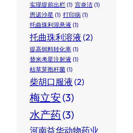
实现提前出栏
(1)
宫炎洁
(1)
恩诺沙星
(1)
打印病
(1)
托曲珠利混悬液
(1)
托曲珠利溶液
(2)
提高饲料转化率
(1)
替米考星注射液
(1)
枯草芽孢杆菌
(1)
柴胡口服液
(2)
梅立安
(3)
水产药
(3)
河南益华动物药业