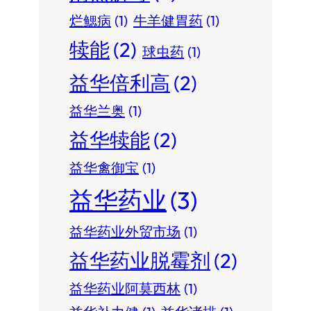
烂鳃病
(1)
牛羊健胃药
(1)
犊能
(2)
球虫药
(1)
益华倍利高
(2)
益华兰奥
(1)
益华犊能
(2)
益华禽御宝
(1)
益华药业
(3)
益华药业外贸市场
(1)
益华药业脱霉剂
(2)
益华药业阿莫西林
(1)