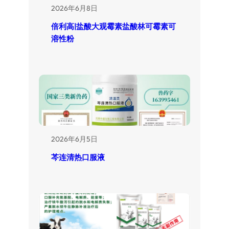
2026年6月8日
倍利高|盐酸大观霉素盐酸林可霉素可
溶性粉
2026年6月5日
芩连清热口服液