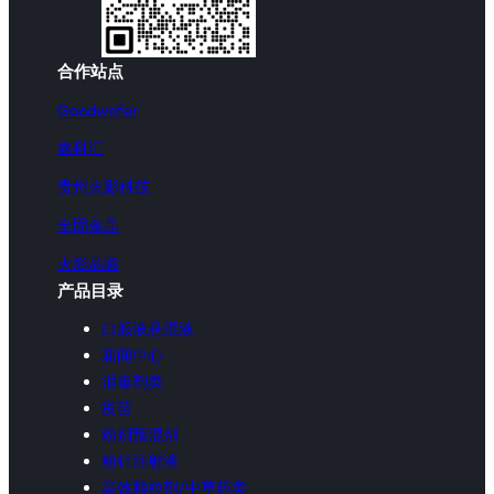
合作站点
Goodwafer
鑫科汇
贵州火影科技
全固金晶
火影晶圆
产品目录
口服液悬混液
新闻中心
消毒剂类
疫苗
粉剂预混剂
粉针注射液
高效颗粒剂/中草药类