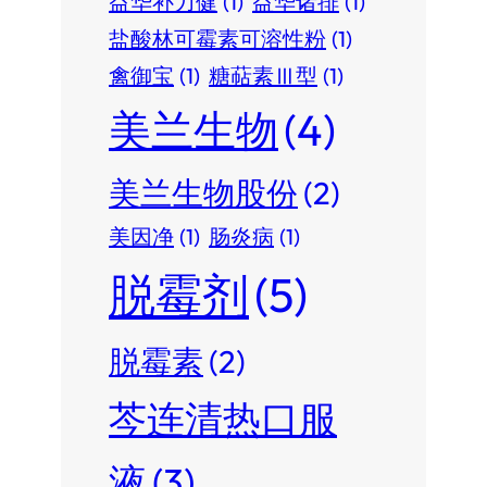
益华补力健
(1)
益华诸排
(1)
盐酸林可霉素可溶性粉
(1)
禽御宝
(1)
糖萜素Ⅲ型
(1)
美兰生物
(4)
美兰生物股份
(2)
美因净
(1)
肠炎病
(1)
脱霉剂
(5)
脱霉素
(2)
芩连清热口服
液
(3)