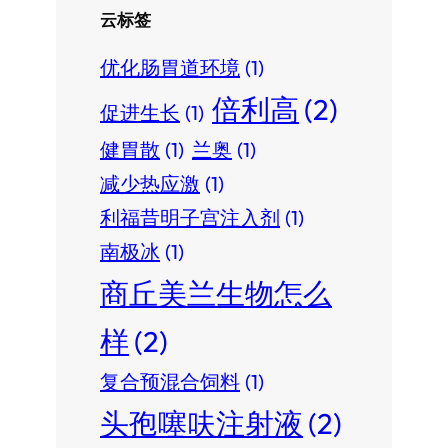
云标签
优化肠胃道环境
(1)
倍利高
(2)
促进生长
(1)
健胃散
(1)
兰奥
(1)
减少热应激
(1)
利福昔明子宫注入剂
(1)
南极冰
(1)
商丘美兰生物怎么
样
(2)
复合预混合饲料
(1)
头孢噻呋注射液
(2)