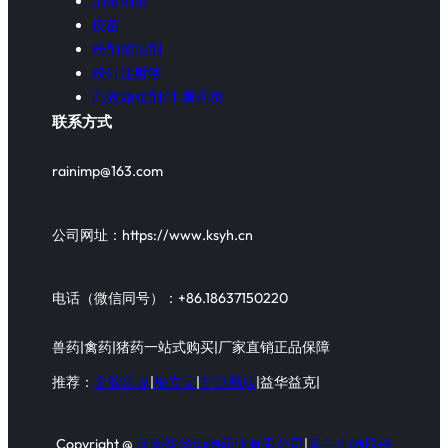
消毒剂类
疫苗
粉剂预混剂
粉针注射液
高效颗粒剂/中草药类
联系方式
rainimp@163.com
公司网址：https://www.ksyh.cn
电话（微信同号）：+86.18637150220
兽药|禽药|猪药一站式购买|厂家直销正品保障
推荐：
金牌优克
|
梅立安
|
甘草颗粒
|益华益克|
Copyright @
河南益华动物药业有限公司
|
美兰生物股份