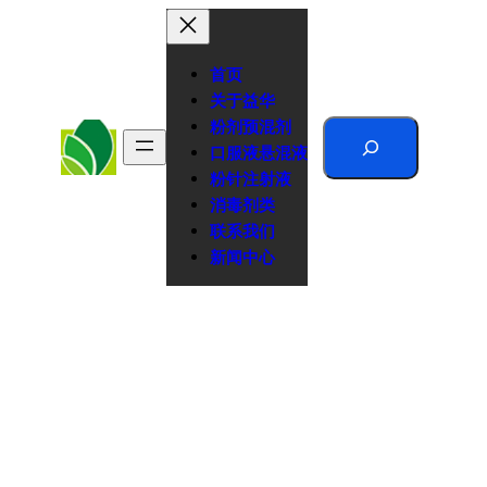
跳
至
内
首页
容
关于益华
粉剂预混剂
Search
口服液悬混液
粉针注射液
消毒剂类
联系我们
新闻中心
隐私政策