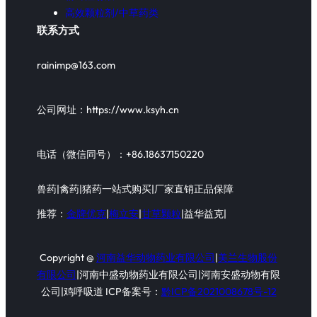
高效颗粒剂/中草药类
联系方式
rainimp@163.com
公司网址：https://www.ksyh.cn
电话（微信同号）：+86.18637150220
兽药|禽药|猪药一站式购买|厂家直销正品保障
推荐：
金牌优克
|
梅立安
|
甘草颗粒
|益华益克|
Copyright @
河南益华动物药业有限公司
|
美兰生物股份
有限公司
|河南中盛动物药业有限公司|河南安盛动物有限
公司|鸡呼吸道 ICP备案号：
黔ICP备2021008678号-12