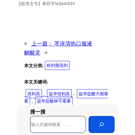
【批准文号】兽药字163641339
←
上一篇：
芩连清热口服液
解酸灵
→
本文分类:
粉剂预混剂
本文关键词:
倍利高
, 
益华倍利高
, 
益华盐酸大观霉
素
, 
益华盐酸林可霉素
搜一搜
搜
索