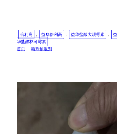
可霉素可溶性粉
本文标签:
倍利高
, 
益华倍利高
, 
益华盐酸大观霉素
, 
益
华盐酸林可霉素
首页
粉剂预混剂
倍利高|盐酸大观霉素盐酸林可霉素可溶性粉