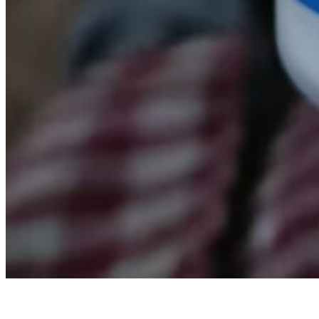
倍利高|盐酸大观霉素盐酸林