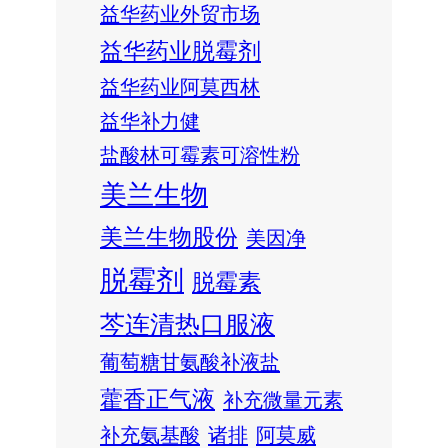
益华药业外贸市场
益华药业脱霉剂
益华药业阿莫西林
益华补力健
盐酸林可霉素可溶性粉
美兰生物
美兰生物股份
美因净
脱霉剂
脱霉素
芩连清热口服液
葡萄糖甘氨酸补液盐
藿香正气液
补充微量元素
补充氨基酸
诸排
阿莫威