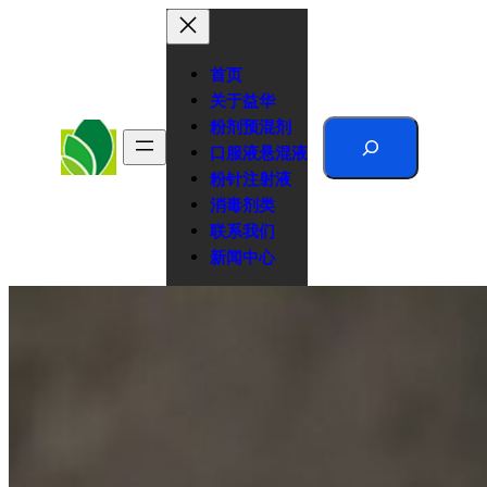
跳
至
内
首页
容
关于益华
粉剂预混剂
Search
口服液悬混液
粉针注射液
消毒剂类
联系我们
新闻中心