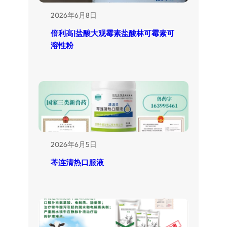
2026年6月8日
倍利高|盐酸大观霉素盐酸林可霉素可
溶性粉
2026年6月5日
芩连清热口服液