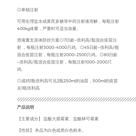
◎单独注射
可用生理盐水或黄芪多糖等中药注射液溶解，每瓶注射
400kg体重，严重时可适当加量。
滑液囊支原体防控方案◎7日龄–倍利高/瓶混合疫苗注
射 ，每瓶注射3000-4000只鸡。◎45日龄–倍利高/瓶
混合疫苗注射，每瓶注射2000-2500只鸡。◎80日龄
–倍利高/瓶混合疫苗注射，每瓶注射1000-2000只
鸡。
◎成鸡1瓶倍利高可兑2瓶250ml的油苗，500ml的疫苗
兑1瓶倍利高
产品说明
【主要成分】 盐酸大观霉素、盐酸林可霉素
【性状】 本品为白色或类白色粉末。