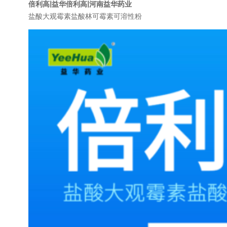
倍
利
高|益华倍利高|河南益华药业
盐酸大观霉素盐酸林可霉素可溶性粉