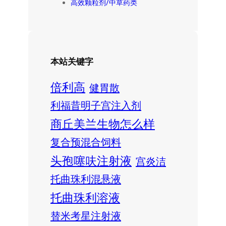
高效颗粒剂/中草药类
本站关键字
倍利高
健胃散
利福昔明子宫注入剂
商丘美兰生物怎么样
复合预混合饲料
头孢噻呋注射液
宫炎洁
托曲珠利混悬液
托曲珠利溶液
替米考星注射液