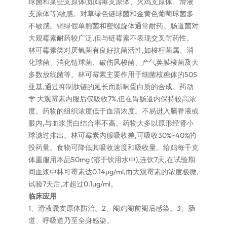
球菌和某些支原体(如鸡毒支原体、火鸡支原体、滑液
支原体等)敏感。对草绿色链球菌和金黄色葡萄球菌多
不敏感。铜绿假单胞菌和密螺旋体通常耐药。肠道菌对
大观霉素耐药较广泛,但与链霉素不表现交叉耐药性。
林可霉素类对厌氧菌有良好抗菌活性,如梭杆菌属、消
化球菌、消化链球菌、破伤风梭菌、产气荚膜梭菌及大
多数放线菌等。林可霉素主要作用于细菌核糖体的50S
亚基,通过抑制肽链的延长而影响蛋白质的合成。药动
学 大观霉素内服后仅吸收7%,但在胃肠道内保持较高浓
度。药物的组织浓度低于血清浓度。不易进入脑脊液或
眼内,与血浆蛋白结合率不高。药物大多以原形经肾小
球滤过排出。林可霉素内服吸收差,可吸收30%~40%的
投药量。食物可降低其吸收速度和吸收量。给鸡每千克
体重服用本品50mg (溶于饮用水中),连饮7天,在试验期
间血浆中林可霉素达0.14μg/ml,而大观霉素的浓度极微,
试验7天后,才超过0.1μg/ml。
临床应用
1、滑液囊支原体防治。2、阉鸡阉前阉后感染。3、肠
道、呼吸道乃至全身感染。