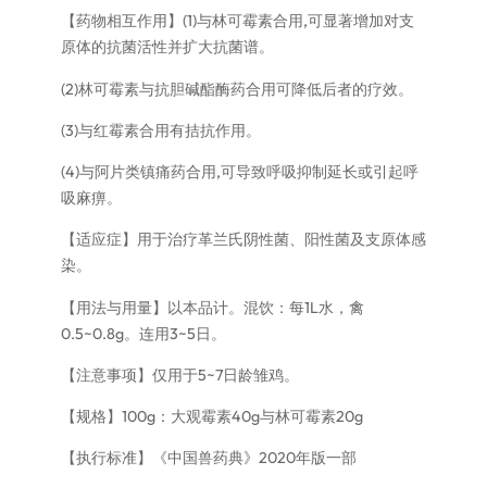
【药物相互作用】(1)与林可霉素合用,可显著增加对支
原体的抗菌活性并扩大抗菌谱。
(2)林可霉素与抗胆碱酯酶药合用可降低后者的疗效。
(3)与红霉素合用有拮抗作用。
(4)与阿片类镇痛药合用,可导致呼吸抑制延长或引起呼
吸麻痹。
【适应症】用于治疗革兰氏阴性菌、阳性菌及支原体感
染。
【用法与用量】以本品计。混饮：每1L水，禽
0.5~0.8g。连用3~5日。
【注意事项】仅用于5~7日龄雏鸡。
【规格】100g：大观霉素40g与林可霉素20g
【执行标准】《中国兽药典》2020年版一部