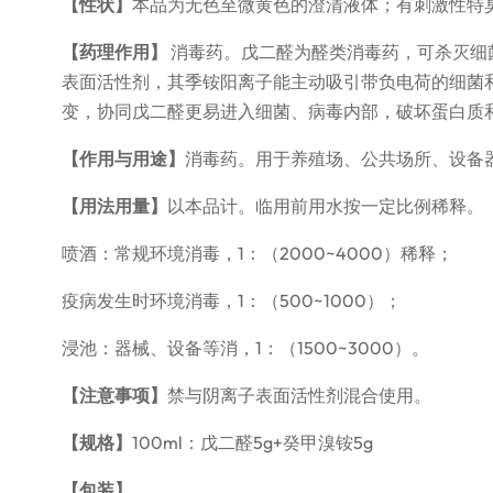
【性状】
本品为无色至微黄色的澄清液体；有刺激性特
【药理作用】
消毒药。戊二醛为醛类消毒药，可杀灭细
表面活性剂，其季铵阳离子能主动吸引带负电荷的细菌
变，协同戊二醛更易进入细菌、病毒内部，破坏蛋白质
【作用与用途】
消毒药。用于养殖场、公共场所、设备
【用法用量】
以本品计。临用前用水按一定比例稀释。
喷酒：常规环境消毒，1：（2000~4000）稀释；
疫病发生时环境消毒，1：（500~1000）；
浸池：器械、设备等消，1：（1500~3000）。
【注意事项】
禁与阴离子表面活性剂混合使用。
【规格】
100ml：戊二醛5g+癸甲溴铵5g
【包装】