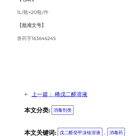
1L/瓶×20瓶/件
【批准文号】
兽药字163646245
←
上一篇：
稀戊二醛溶液
本文分类:
消毒剂类
本文关键词:
戊二醛癸甲溴铵溶液
, 
消毒药