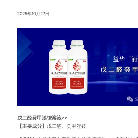
2025年10月27日
戊二醛癸甲溴铵溶液
>>
【主要成分】
戊二醛、癸甲溴铵