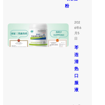
粉
202
6年6
月5
日
芩
连
清
热
口
服
液