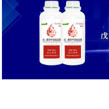
戊二醛癸甲溴铵溶液