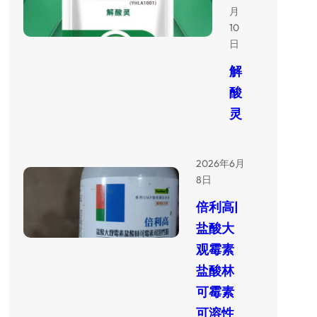
月
10
日
解
酸
灵
2026年6月
8日
倍利高|
盐酸大
观霉素
盐酸林
可霉素
可溶性