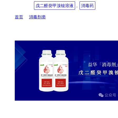
本文标签:
戊二醛癸甲溴铵溶液
, 
消毒药
首页
消毒剂类
戊二醛癸甲溴铵溶液