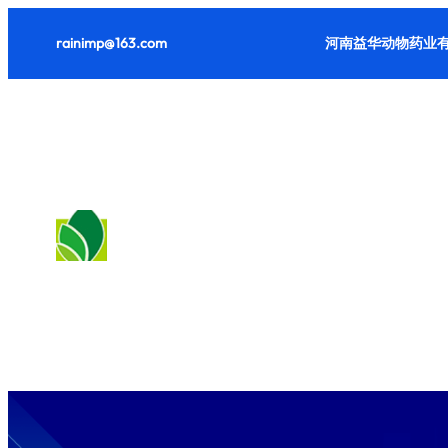
跳
rainimp@163.com
河南益华动物药业有
至
内
容