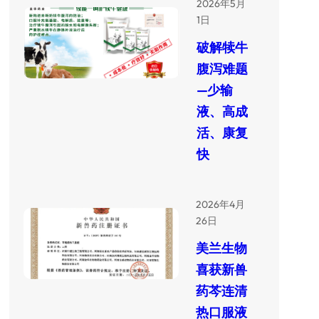
2026年5月
1日
破解犊牛
腹泻难题
—少输
液、高成
活、康复
快
2026年4月
26日
美兰生物
喜获新兽
药芩连清
热口服液