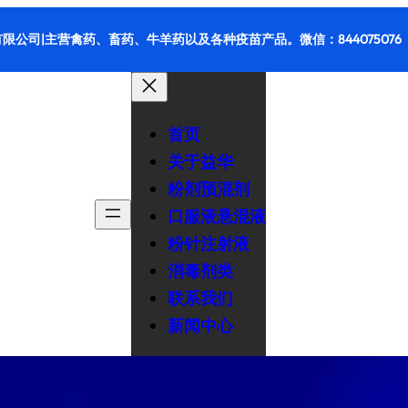
限公司|主营禽药、畜药、牛羊药以及各种疫苗产品。微信：844075076
首页
关于益华
粉剂预混剂
口服液悬混液
粉针注射液
消毒剂类
联系我们
新闻中心