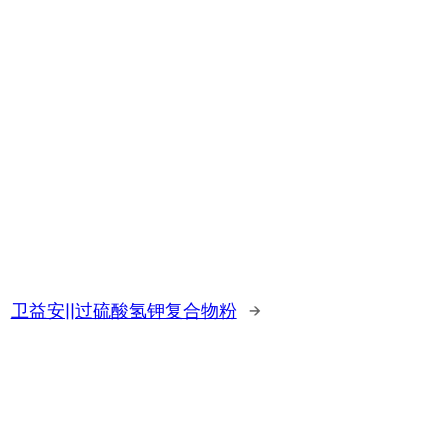
卫益安||过硫酸氢钾复合物粉
→