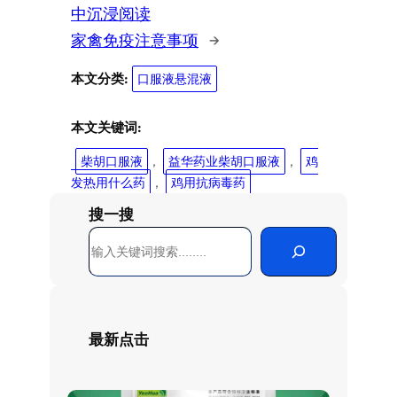
中沉浸阅读
家禽免疫注意事项
→
本文分类:
口服液悬混液
本文关键词:
柴胡口服液
, 
益华药业柴胡口服液
, 
鸡
发热用什么药
, 
鸡用抗病毒药
搜一搜
搜
索
最新点击