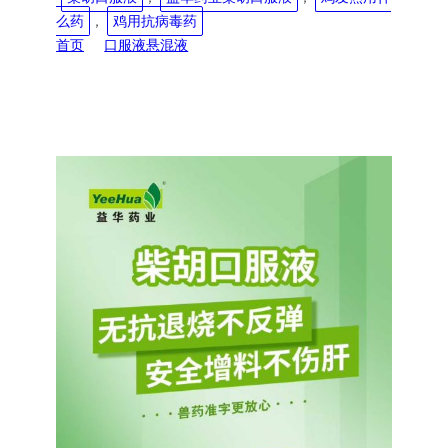
么药
, 
鸡用抗病毒药
首页
口服液悬混液
益华药业～柴胡口服液 兽药准字，效果更确切