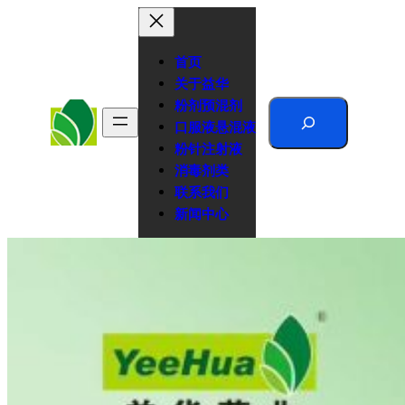
跳
至
内
首页
容
关于益华
粉剂预混剂
Search
口服液悬混液
粉针注射液
消毒剂类
联系我们
新闻中心