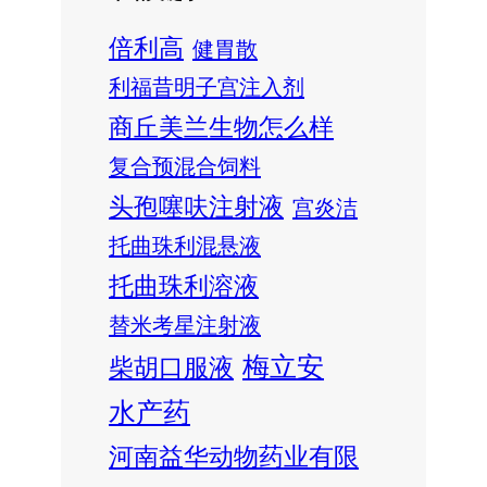
倍利高
健胃散
利福昔明子宫注入剂
商丘美兰生物怎么样
复合预混合饲料
头孢噻呋注射液
宫炎洁
托曲珠利混悬液
托曲珠利溶液
替米考星注射液
梅立安
柴胡口服液
水产药
河南益华动物药业有限