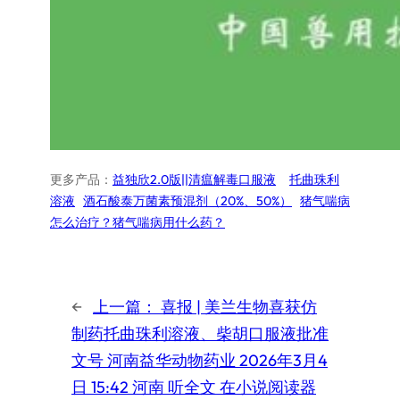
更多产品：
益独欣2.0版||清瘟解毒口服液
托曲珠利
溶液
酒石酸泰万菌素预混剂（20%、50%）
猪气喘病
怎么治疗？猪气喘病用什么药？
←
上一篇：
喜报 | 美兰生物喜获仿
制药托曲珠利溶液、柴胡口服液批准
文号 河南益华动物药业 2026年3月4
日 15:42 河南 听全文 在小说阅读器