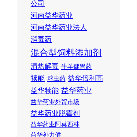
公司
河南益华药业
河南益华药业法人
消毒药
混合型饲料添加剂
清热解毒
牛羊健胃药
犊能
益华倍利高
球虫药
益华药业
益华犊能
益华药业外贸市场
益华药业脱霉剂
益华药业阿莫西林
益华补力健