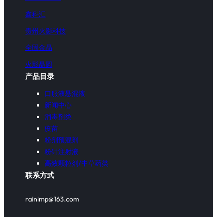
鑫科汇
贵州火影科技
全固金晶
火影晶圆
产品目录
口服液悬混液
新闻中心
消毒剂类
疫苗
粉剂预混剂
粉针注射液
高效颗粒剂/中草药类
联系方式
rainimp@163.com