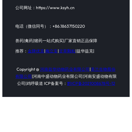
公司网址：https://www.ksyh.cn
电话（微信同号）：+86.18637150220
兽药|禽药|猪药一站式购买|厂家直销正品保障
推荐：
金牌优克
|
梅立安
|
甘草颗粒
|益华益克|
Copyright @
河南益华动物药业有限公司
|
美兰生物股份
有限公司
|河南中盛动物药业有限公司|河南安盛动物有限
公司|鸡呼吸道 ICP备案号：
黔ICP备2021008678号-12