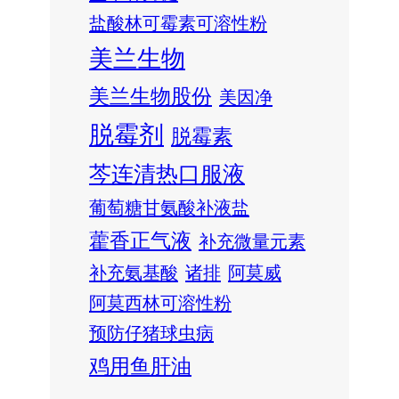
盐酸林可霉素可溶性粉
美兰生物
美兰生物股份
美因净
脱霉剂
脱霉素
芩连清热口服液
葡萄糖甘氨酸补液盐
藿香正气液
补充微量元素
补充氨基酸
诸排
阿莫威
阿莫西林可溶性粉
预防仔猪球虫病
鸡用鱼肝油