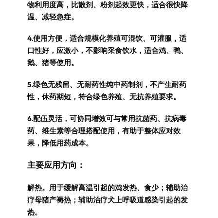
物利用度高，比散剂、粉剂起效更快，适合很快降
温、减轻急症。
4.使用方便，适合规模化养殖可混饮、可灌服，适
口性好，应激小，不影响采食饮水，适合鸡、鸭、
鹅、猪等使用。
5.绿色无残留、无耐药性纯中药制剂，不产生耐药
性，休药期短，符合绿色养殖、无抗养殖要求。
6.配伍灵活，可协同增效可与常用抗菌药、抗病毒
药、维生素等合理搭配使用，有助于整体应对效
果，降低用药成本。
主要应用方向：
解热。用于缓解高温引起的鸡发热、食少；辅助治
疗母猪
产褥热
；辅助治疗犬上呼吸道感染引起的发
热。