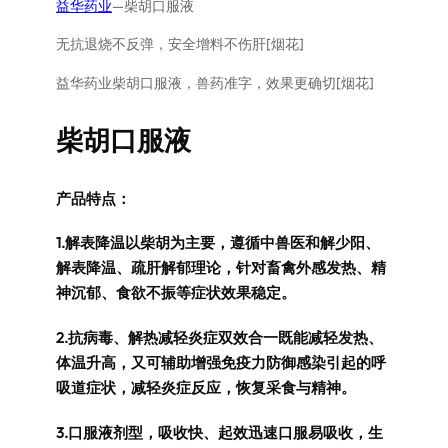
益华药业
—柴胡口服液
无抗退烧不反弹，安全增料不伤肝[烟花]
益华药业柴胡口服液，兽药准字，效果更确切[烟花]
柴胡口服液
产品特点：
1.解表降温以柴胡为主要，遵循中兽医和解少阳、
解表降温、疏肝解郁理论，针对畜禽外感发热、精
神沉郁、食欲不振等症状效果稳定。
2.抗病毒、解热减轻炎症双效合一既能减轻发热、
体温升高，又可辅助增强免疫力防御感染引起的呼
吸道症状，减轻炎症反应，恢复采食与精神。
3.口服液剂型，吸收快、起效迅速口服易吸收，生