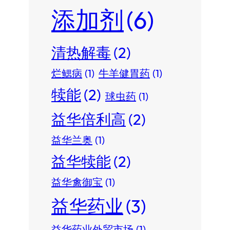
添加剂
(6)
清热解毒
(2)
烂鳃病
(1)
牛羊健胃药
(1)
犊能
(2)
球虫药
(1)
益华倍利高
(2)
益华兰奥
(1)
益华犊能
(2)
益华禽御宝
(1)
益华药业
(3)
益华药业外贸市场
(1)