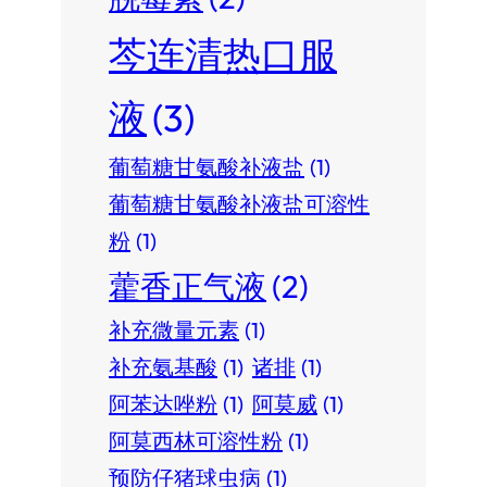
芩连清热口服
液
(3)
葡萄糖甘氨酸补液盐
(1)
葡萄糖甘氨酸补液盐可溶性
粉
(1)
藿香正气液
(2)
补充微量元素
(1)
补充氨基酸
(1)
诸排
(1)
阿苯达唑粉
(1)
阿莫威
(1)
阿莫西林可溶性粉
(1)
预防仔猪球虫病
(1)