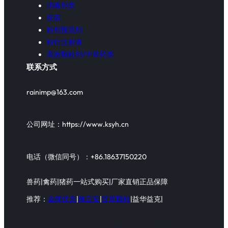
消毒剂类
疫苗
粉剂预混剂
粉针注射液
高效颗粒剂/中草药类
联系方式
rainimp@163.com
公司网址：https://www.ksyh.cn
电话（微信同号）：+86.18637150220
兽药|禽药|猪药一站式购买|厂家直销正品保障
推荐：
金牌优克
|
梅立安
|
甘草颗粒
|益华益克|