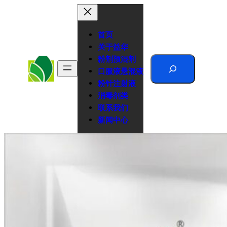
跳
至
内
首页
容
关于益华
粉剂预混剂
Search
口服液悬混液
粉针注射液
消毒剂类
联系我们
新闻中心