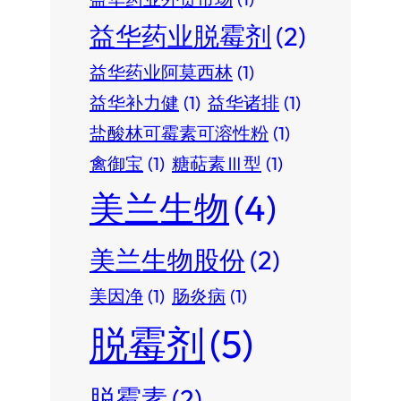
益华药业脱霉剂
(2)
益华药业阿莫西林
(1)
益华补力健
(1)
益华诸排
(1)
盐酸林可霉素可溶性粉
(1)
禽御宝
(1)
糖萜素Ⅲ型
(1)
美兰生物
(4)
美兰生物股份
(2)
美因净
(1)
肠炎病
(1)
脱霉剂
(5)
脱霉素
(2)