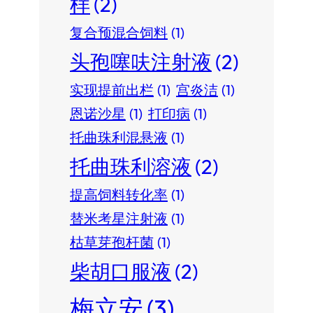
样
(2)
复合预混合饲料
(1)
头孢噻呋注射液
(2)
实现提前出栏
(1)
宫炎洁
(1)
恩诺沙星
(1)
打印病
(1)
托曲珠利混悬液
(1)
托曲珠利溶液
(2)
提高饲料转化率
(1)
替米考星注射液
(1)
枯草芽孢杆菌
(1)
柴胡口服液
(2)
梅立安
(3)