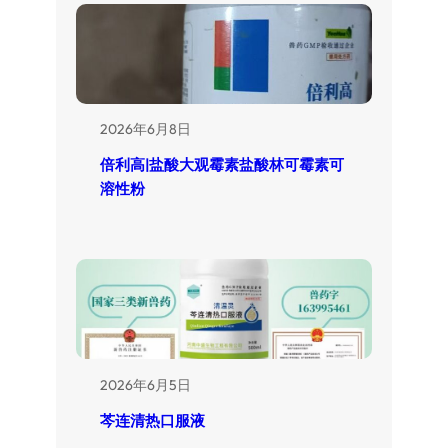
2026年6月8日
倍利高|盐酸大观霉素盐酸林可霉素可
溶性粉
2026年6月5日
芩连清热口服液