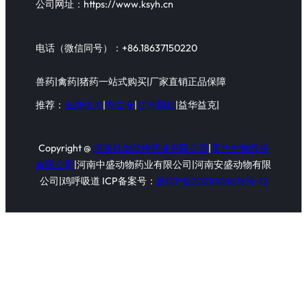
公司网址：https://www.ksyh.cn
电话（微信同号）：+86.18637150220
兽药|禽药|猪药一站式购买|厂家直销正品保障
推荐：
金牌优克
|
梅立安
|
甘草颗粒
|益华益克|
Copyright @
河南益华动物药业有限公司
|
美兰生物股份
有限公司
|河南中盛动物药业有限公司|河南安盛动物有限
公司|鸡呼吸道 ICP备案号：
黔ICP备2021008678号-12