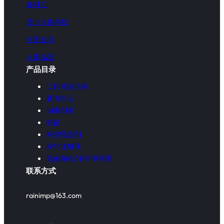
鑫科汇
贵州火影科技
全固金晶
火影晶圆
产品目录
口服液悬混液
新闻中心
消毒剂类
疫苗
粉剂预混剂
粉针注射液
高效颗粒剂/中草药类
联系方式
rainimp@163.com