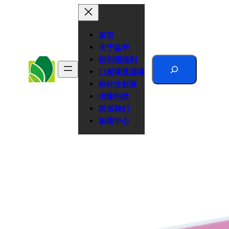
跳
至
内
首页
容
关于益华
粉剂预混剂
Search
口服液悬混液
粉针注射液
消毒剂类
联系我们
新闻中心