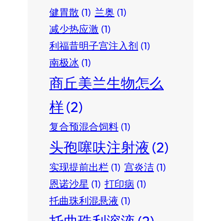
健胃散
(1)
兰奥
(1)
减少热应激
(1)
利福昔明子宫注入剂
(1)
南极冰
(1)
商丘美兰生物怎么
样
(2)
复合预混合饲料
(1)
头孢噻呋注射液
(2)
实现提前出栏
(1)
宫炎洁
(1)
恩诺沙星
(1)
打印病
(1)
托曲珠利混悬液
(1)
托曲珠利溶液
(2)