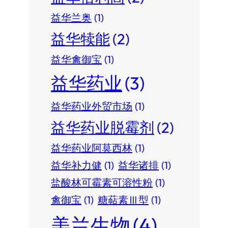
益华兰奥
(1)
益华犊能
(2)
益华禽御宝
(1)
益华药业
(3)
益华药业外贸市场
(1)
益华药业脱霉剂
(2)
益华药业阿莫西林
(1)
益华补力健
(1)
益华诸排
(1)
盐酸林可霉素可溶性粉
(1)
禽御宝
(1)
糖萜素Ⅲ型
(1)
美兰生物
(4)