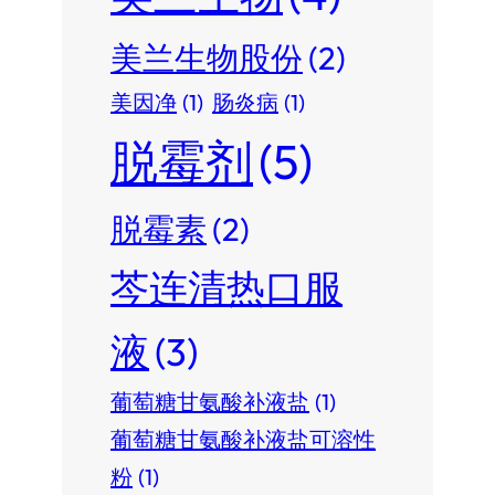
美兰生物股份
(2)
美因净
(1)
肠炎病
(1)
脱霉剂
(5)
脱霉素
(2)
芩连清热口服
液
(3)
葡萄糖甘氨酸补液盐
(1)
葡萄糖甘氨酸补液盐可溶性
粉
(1)