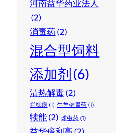
河南益华药业法人
(2)
消毒药
(2)
混合型饲料
添加剂
(6)
清热解毒
(2)
烂鳃病
(1)
牛羊健胃药
(1)
犊能
(2)
球虫药
(1)
益华倍利高
(2)