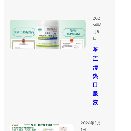
202
6年6
月5
日
芩
连
清
热
口
服
液
2026年5月
1日