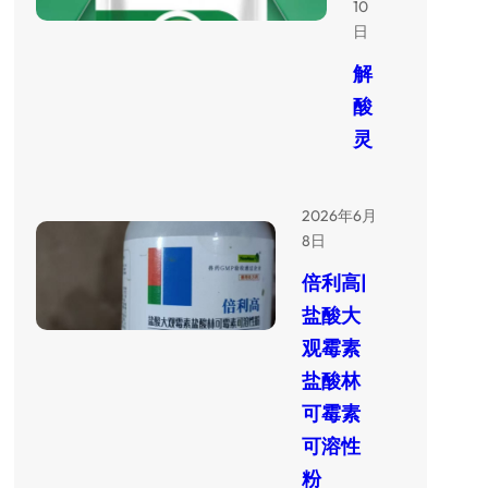
10
日
解
酸
灵
2026年6月
8日
倍利高|
盐酸大
观霉素
盐酸林
可霉素
可溶性
粉