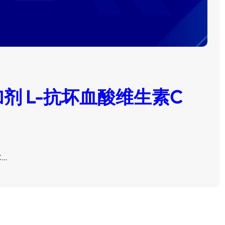
剂 L-抗坏血酸维生素C
C…