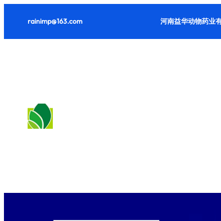
跳
rainimp@163.com
河南益华动物药业有
至
内
容