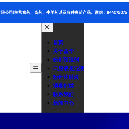
限公司|主营禽药、畜药、牛羊药以及各种疫苗产品。微信：844075076
首页
关于益华
粉剂预混剂
口服液悬混液
粉针注射液
消毒剂类
联系我们
新闻中心