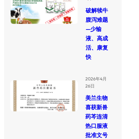
破解犊牛
腹泻难题
—少输
液、高成
活、康复
快
2026年4月
26日
美兰生物
喜获新兽
药芩连清
热口服液
批准文号