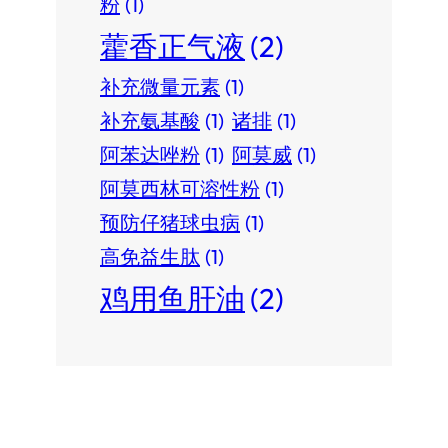
粉
(1)
藿香正气液
(2)
补充微量元素
(1)
补充氨基酸
(1)
诸排
(1)
阿苯达唑粉
(1)
阿莫威
(1)
阿莫西林可溶性粉
(1)
预防仔猪球虫病
(1)
高免益生肽
(1)
鸡用鱼肝油
(2)