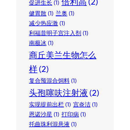
倍利高
(2)
促进生长
(1)
健胃散
(1)
兰奥
(1)
减少热应激
(1)
利福昔明子宫注入剂
(1)
南极冰
(1)
商丘美兰生物怎么
样
(2)
复合预混合饲料
(1)
头孢噻呋注射液
(2)
实现提前出栏
(1)
宫炎洁
(1)
恩诺沙星
(1)
打印病
(1)
托曲珠利混悬液
(1)