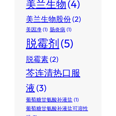
美兰生物
(4)
美兰生物股份
(2)
美因净
(1)
肠炎病
(1)
脱霉剂
(5)
脱霉素
(2)
芩连清热口服
液
(3)
葡萄糖甘氨酸补液盐
(1)
葡萄糖甘氨酸补液盐可溶性