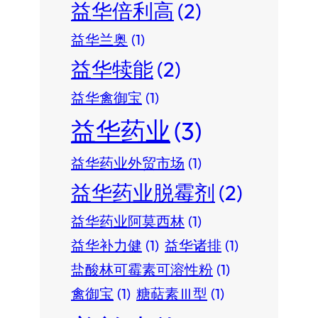
益华倍利高
(2)
益华兰奥
(1)
益华犊能
(2)
益华禽御宝
(1)
益华药业
(3)
益华药业外贸市场
(1)
益华药业脱霉剂
(2)
益华药业阿莫西林
(1)
益华补力健
(1)
益华诸排
(1)
盐酸林可霉素可溶性粉
(1)
禽御宝
(1)
糖萜素Ⅲ型
(1)