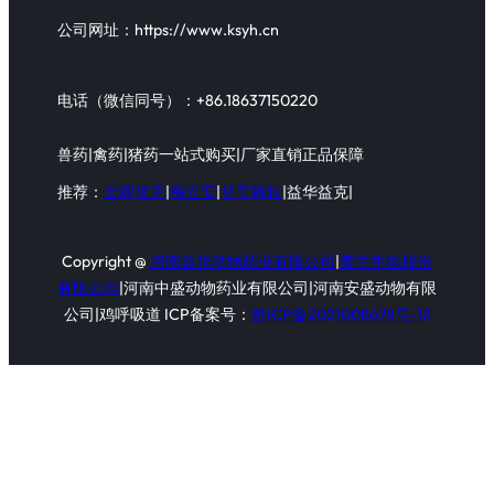
公司网址：https://www.ksyh.cn
电话（微信同号）：+86.18637150220
兽药|禽药|猪药一站式购买|厂家直销正品保障
推荐：
金牌优克
|
梅立安
|
甘草颗粒
|益华益克|
Copyright @
河南益华动物药业有限公司
|
美兰生物股份
有限公司
|河南中盛动物药业有限公司|河南安盛动物有限
公司|鸡呼吸道 ICP备案号：
黔ICP备2021008678号-12