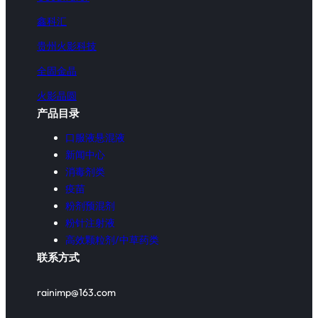
鑫科汇
贵州火影科技
全固金晶
火影晶圆
产品目录
口服液悬混液
新闻中心
消毒剂类
疫苗
粉剂预混剂
粉针注射液
高效颗粒剂/中草药类
联系方式
rainimp@163.com