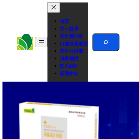
跳
至
内
首页
容
关于益华
粉剂预混剂
Search
口服液悬混液
粉针注射液
消毒剂类
联系我们
新闻中心