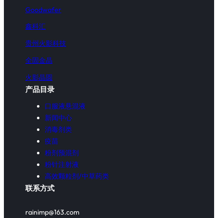
Goodwafer
鑫科汇
贵州火影科技
全固金晶
火影晶圆
产品目录
口服液悬混液
新闻中心
消毒剂类
疫苗
粉剂预混剂
粉针注射液
高效颗粒剂/中草药类
联系方式
rainimp@163.com