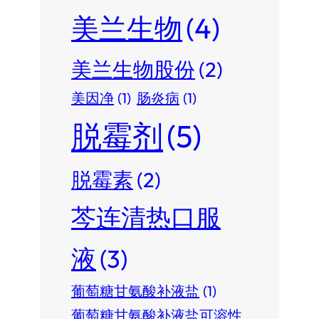
美兰生物
(4)
美兰生物股份
(2)
美因净
(1)
肠炎病
(1)
脱霉剂
(5)
脱霉素
(2)
芩连清热口服
液
(3)
葡萄糖甘氨酸补液盐
(1)
葡萄糖甘氨酸补液盐可溶性