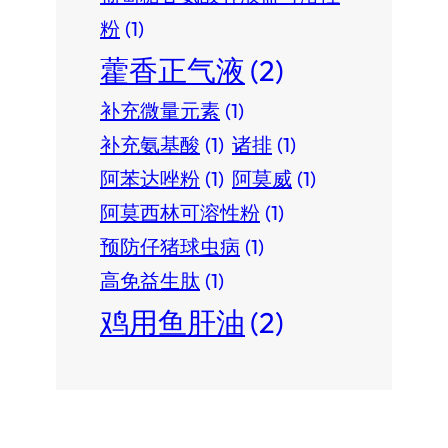
粉
(1)
藿香正气液
(2)
补充微量元素
(1)
补充氨基酸
(1)
诸排
(1)
阿苯达唑粉
(1)
阿莫威
(1)
阿莫西林可溶性粉
(1)
预防仔猪球虫病
(1)
高免益生肽
(1)
鸡用鱼肝油
(2)