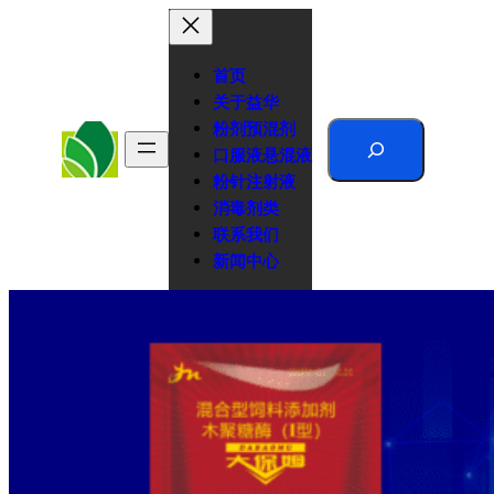
跳
至
内
首页
容
关于益华
粉剂预混剂
Search
口服液悬混液
粉针注射液
消毒剂类
联系我们
新闻中心