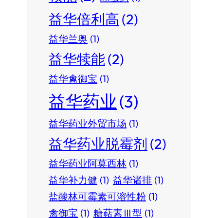
益华倍利高
(2)
益华兰奥
(1)
益华犊能
(2)
益华禽御宝
(1)
益华药业
(3)
益华药业外贸市场
(1)
益华药业脱霉剂
(2)
益华药业阿莫西林
(1)
益华补力健
(1)
益华诸排
(1)
盐酸林可霉素可溶性粉
(1)
禽御宝
(1)
糖萜素Ⅲ型
(1)