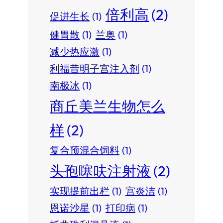
倍利高
(2)
促进生长
(1)
健胃散
(1)
兰奥
(1)
减少热应激
(1)
利福昔明子宫注入剂
(1)
南极冰
(1)
商丘美兰生物怎么
样
(2)
复合预混合饲料
(1)
头孢噻呋注射液
(2)
实现提前出栏
(1)
宫炎洁
(1)
恩诺沙星
(1)
打印病
(1)