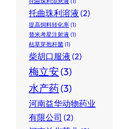
托曲珠利混悬液
(1)
托曲珠利溶液
(2)
提高饲料转化率
(1)
替米考星注射液
(1)
枯草芽孢杆菌
(1)
柴胡口服液
(2)
梅立安
(3)
水产药
(3)
河南益华动物药业
有限公司
(2)