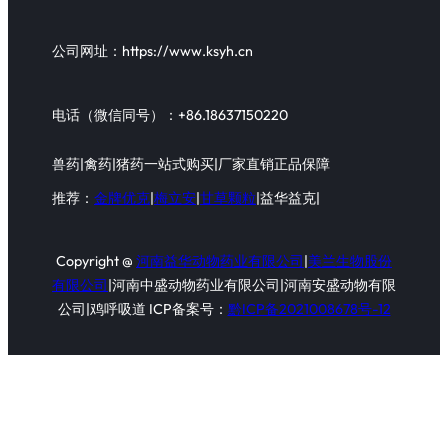
公司网址：https://www.ksyh.cn
电话（微信同号）：+86.18637150220
兽药|禽药|猪药一站式购买|厂家直销正品保障
推荐：
金牌优克
|
梅立安
|
甘草颗粒
|益华益克|
Copyright @
河南益华动物药业有限公司
|
美兰生物股份
有限公司
|河南中盛动物药业有限公司|河南安盛动物有限
公司|鸡呼吸道 ICP备案号：
黔ICP备2021008678号-12