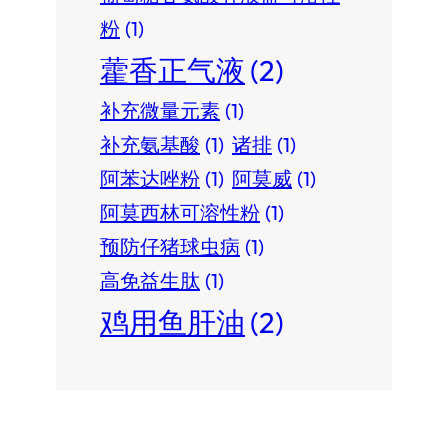
粉
(1)
藿香正气液
(2)
补充微量元素
(1)
补充氨基酸
(1)
诸排
(1)
阿苯达唑粉
(1)
阿莫威
(1)
阿莫西林可溶性粉
(1)
预防仔猪球虫病
(1)
高免益生肽
(1)
鸡用鱼肝油
(2)