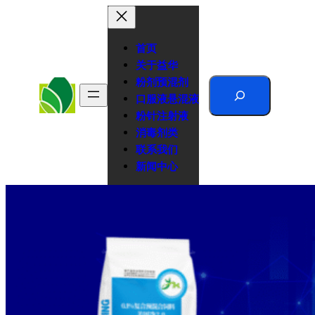
跳
至
内
首页
容
关于益华
粉剂预混剂
Search
口服液悬混液
粉针注射液
消毒剂类
联系我们
新闻中心