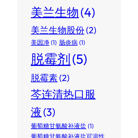
美兰生物
(4)
美兰生物股份
(2)
美因净
(1)
肠炎病
(1)
脱霉剂
(5)
脱霉素
(2)
芩连清热口服
液
(3)
葡萄糖甘氨酸补液盐
(1)
葡萄糖甘氨酸补液盐可溶性