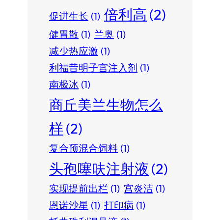
倍利高
(2)
促进生长
(1)
健胃散
(1)
兰奥
(1)
减少热应激
(1)
利福昔明子宫注入剂
(1)
南极冰
(1)
商丘美兰生物怎么
样
(2)
复合预混合饲料
(1)
头孢噻呋注射液
(2)
实现提前出栏
(1)
宫炎洁
(1)
恩诺沙星
(1)
打印病
(1)