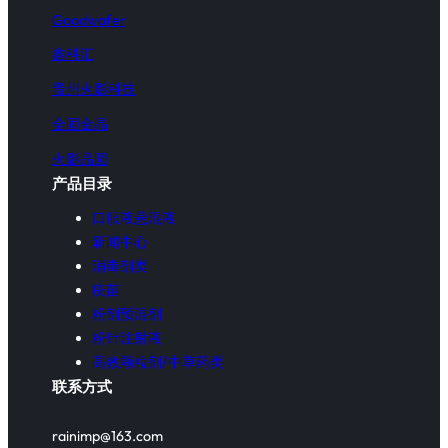
Goodwafer
鑫科汇
贵州火影科技
全固金晶
火影晶圆
产品目录
口服液悬混液
新闻中心
消毒剂类
疫苗
粉剂预混剂
粉针注射液
高效颗粒剂/中草药类
联系方式
rainimp@163.com