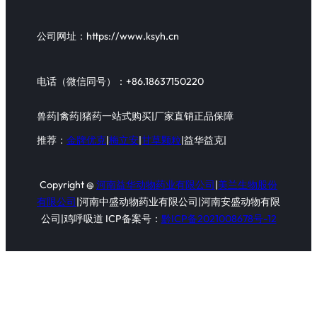
公司网址：https://www.ksyh.cn
电话（微信同号）：+86.18637150220
兽药|禽药|猪药一站式购买|厂家直销正品保障
推荐：
金牌优克
|
梅立安
|
甘草颗粒
|益华益克|
Copyright @
河南益华动物药业有限公司
|
美兰生物股份
有限公司
|河南中盛动物药业有限公司|河南安盛动物有限
公司|鸡呼吸道 ICP备案号：
黔ICP备2021008678号-12