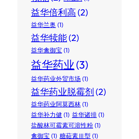
益华倍利高
(2)
益华兰奥
(1)
益华犊能
(2)
益华禽御宝
(1)
益华药业
(3)
益华药业外贸市场
(1)
益华药业脱霉剂
(2)
益华药业阿莫西林
(1)
益华补力健
(1)
益华诸排
(1)
盐酸林可霉素可溶性粉
(1)
禽御宝
(1)
糖萜素Ⅲ型
(1)