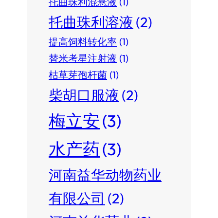
托曲珠利混悬液
(1)
托曲珠利溶液
(2)
提高饲料转化率
(1)
替米考星注射液
(1)
枯草芽孢杆菌
(1)
柴胡口服液
(2)
梅立安
(3)
水产药
(3)
河南益华动物药业
有限公司
(2)