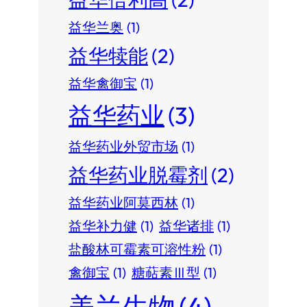
益华兰奥
(1)
益华犊能
(2)
益华禽御宝
(1)
益华药业
(3)
益华药业外贸市场
(1)
益华药业脱霉剂
(2)
益华药业阿莫西林
(1)
益华补力健
(1)
益华诸排
(1)
盐酸林可霉素可溶性粉
(1)
禽御宝
(1)
糖萜素Ⅲ型
(1)
美兰生物
(4)