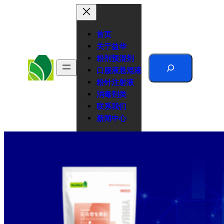
跳
至
内
首页
容
关于益华
粉剂预混剂
Search
口服液悬混液
粉针注射液
消毒剂类
联系我们
新闻中心