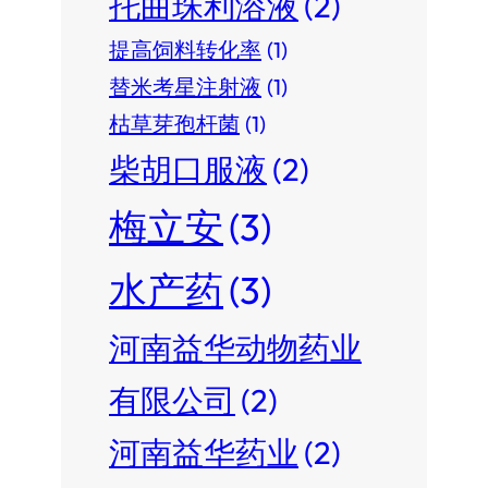
托曲珠利溶液
(2)
提高饲料转化率
(1)
替米考星注射液
(1)
枯草芽孢杆菌
(1)
柴胡口服液
(2)
梅立安
(3)
水产药
(3)
河南益华动物药业
有限公司
(2)
河南益华药业
(2)