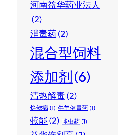
河南益华药业法人
(2)
消毒药
(2)
混合型饲料
添加剂
(6)
清热解毒
(2)
烂鳃病
(1)
牛羊健胃药
(1)
犊能
(2)
球虫药
(1)
益华倍利高
(2)