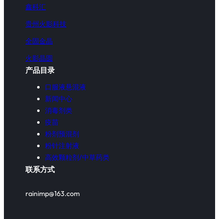
鑫科汇
贵州火影科技
全固金晶
火影晶圆
产品目录
口服液悬混液
新闻中心
消毒剂类
疫苗
粉剂预混剂
粉针注射液
高效颗粒剂/中草药类
联系方式
rainimp@163.com