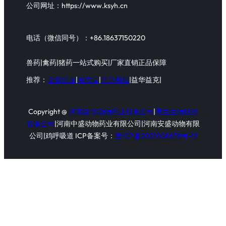
公司网址：https://www.ksyh.cn
电话（微信同号）：+86.18637150220
兽药|禽药|猪药一站式购买|厂家直销正品保障
推荐：
金牌优克
|
梅立安
|
甘草颗粒
|益华益克|
Copyright @
河南益华动物药业有限公司
|
美兰生物股份
有限公司
|河南中盛动物药业有限公司|河南安盛动物有限
公司|鸡呼吸道 ICP备案号：
黔ICP备2021008678号-12