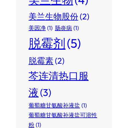
美兰生物股份
(2)
美因净
(1)
肠炎病
(1)
脱霉剂
(5)
脱霉素
(2)
芩连清热口服
液
(3)
葡萄糖甘氨酸补液盐
(1)
葡萄糖甘氨酸补液盐可溶性
粉
(1)