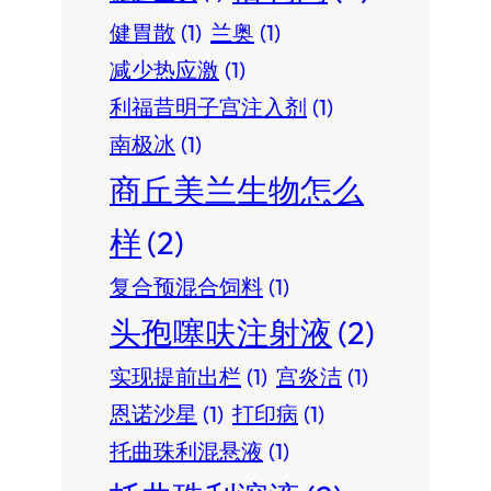
健胃散
(1)
兰奥
(1)
减少热应激
(1)
利福昔明子宫注入剂
(1)
南极冰
(1)
商丘美兰生物怎么
样
(2)
复合预混合饲料
(1)
头孢噻呋注射液
(2)
实现提前出栏
(1)
宫炎洁
(1)
恩诺沙星
(1)
打印病
(1)
托曲珠利混悬液
(1)