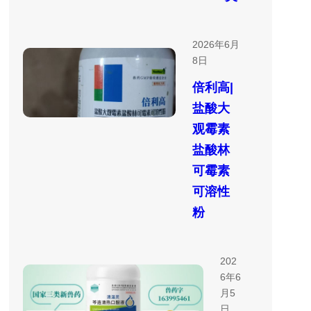
2026年6月
8日
倍利高|
盐酸大
观霉素
盐酸林
可霉素
可溶性
粉
202
6年6
月5
日