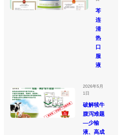
芩
连
清
热
口
服
液
2026年5月
1日
破解犊牛
腹泻难题
—少输
液、高成