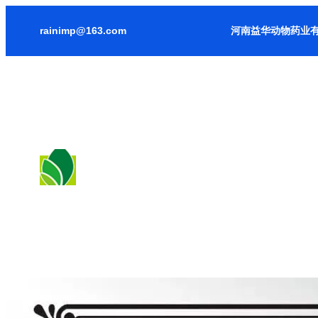
跳
rainimp@163.com
河南益华动物药业有
至
内
容