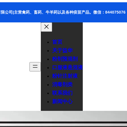
限公司|主营禽药、畜药、牛羊药以及各种疫苗产品。微信：844075076
首页
关于益华
粉剂预混剂
口服液悬混液
粉针注射液
消毒剂类
联系我们
新闻中心