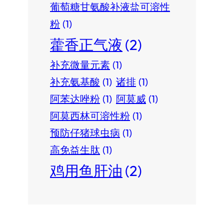
葡萄糖甘氨酸补液盐可溶性
粉
(1)
藿香正气液
(2)
补充微量元素
(1)
补充氨基酸
(1)
诸排
(1)
阿苯达唑粉
(1)
阿莫威
(1)
阿莫西林可溶性粉
(1)
预防仔猪球虫病
(1)
高免益生肽
(1)
鸡用鱼肝油
(2)