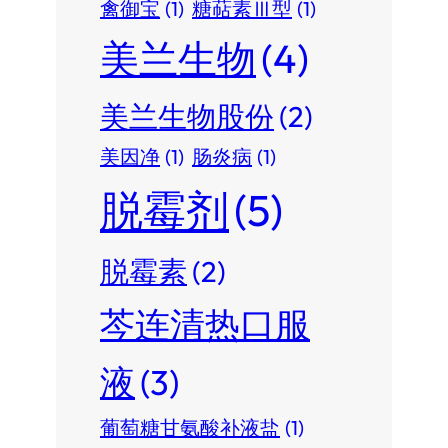
禽御宝
(1)
糖萜素Ⅲ型
(1)
美兰生物
(4)
美兰生物股份
(2)
美因净
(1)
肠炎病
(1)
脱霉剂
(5)
脱霉素
(2)
芩连清热口服
液
(3)
葡萄糖甘氨酸补液盐
(1)