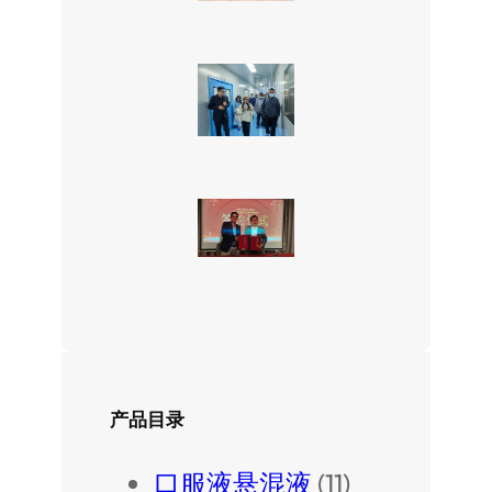
产品目录
口服液悬混液
(11)