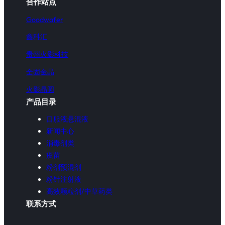
合作站点
Goodwafer
鑫科汇
贵州火影科技
全固金晶
火影晶圆
产品目录
口服液悬混液
新闻中心
消毒剂类
疫苗
粉剂预混剂
粉针注射液
高效颗粒剂/中草药类
联系方式