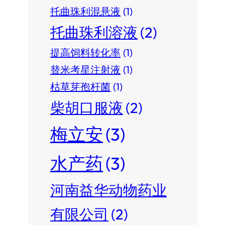
托曲珠利混悬液
(1)
托曲珠利溶液
(2)
提高饲料转化率
(1)
替米考星注射液
(1)
枯草芽孢杆菌
(1)
柴胡口服液
(2)
梅立安
(3)
水产药
(3)
河南益华动物药业
有限公司
(2)