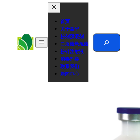
跳
至
内
首页
容
关于益华
粉剂预混剂
Search
口服液悬混液
粉针注射液
消毒剂类
联系我们
新闻中心