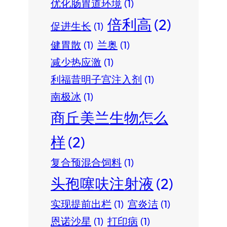
优化肠胃道环境
(1)
倍利高
(2)
促进生长
(1)
健胃散
(1)
兰奥
(1)
减少热应激
(1)
利福昔明子宫注入剂
(1)
南极冰
(1)
商丘美兰生物怎么
样
(2)
复合预混合饲料
(1)
头孢噻呋注射液
(2)
实现提前出栏
(1)
宫炎洁
(1)
恩诺沙星
(1)
打印病
(1)