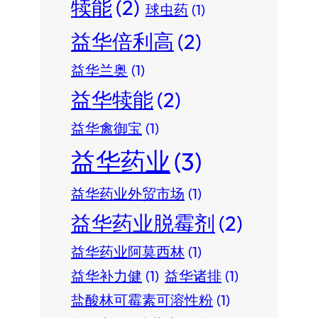
犊能
(2)
球虫药
(1)
益华倍利高
(2)
益华兰奥
(1)
益华犊能
(2)
益华禽御宝
(1)
益华药业
(3)
益华药业外贸市场
(1)
益华药业脱霉剂
(2)
益华药业阿莫西林
(1)
益华补力健
(1)
益华诸排
(1)
盐酸林可霉素可溶性粉
(1)