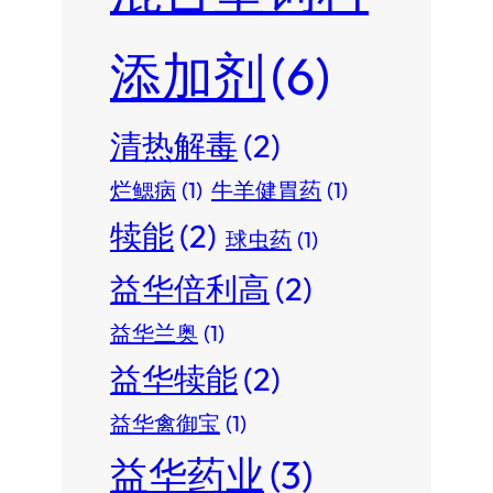
添加剂
(6)
清热解毒
(2)
烂鳃病
(1)
牛羊健胃药
(1)
犊能
(2)
球虫药
(1)
益华倍利高
(2)
益华兰奥
(1)
益华犊能
(2)
益华禽御宝
(1)
益华药业
(3)