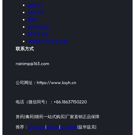
新闻中心
消毒剂类
疫苗
粉剂预混剂
粉针注射液
高效颗粒剂/中草药类
联系方式
rainimp@163.com
公司网址：https://www.ksyh.cn
电话（微信同号）：+86.18637150220
兽药|禽药|猪药一站式购买|厂家直销正品保障
推荐：
金牌优克
|
梅立安
|
甘草颗粒
|益华益克|