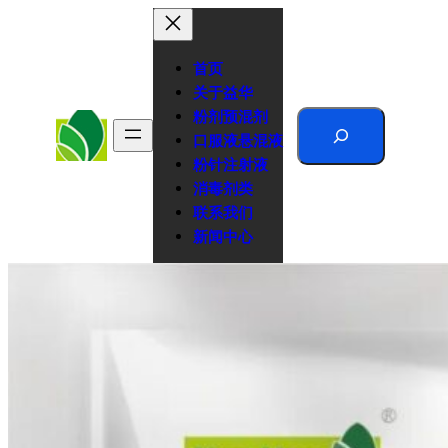
跳
至
内
首页
容
关于益华
粉剂预混剂
Search
口服液悬混液
粉针注射液
消毒剂类
联系我们
新闻中心