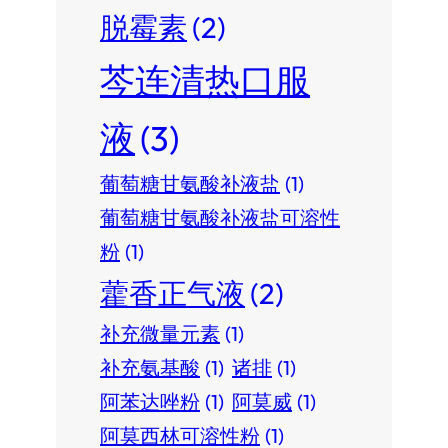
脱霉素
(2)
芩连清热口服
液
(3)
葡萄糖甘氨酸补液盐
(1)
葡萄糖甘氨酸补液盐可溶性
粉
(1)
藿香正气液
(2)
补充微量元素
(1)
补充氨基酸
(1)
诸排
(1)
阿苯达唑粉
(1)
阿莫威
(1)
阿莫西林可溶性粉
(1)