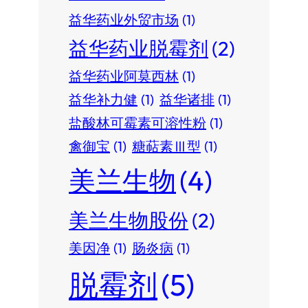
益华药业外贸市场
(1)
益华药业脱霉剂
(2)
益华药业阿莫西林
(1)
益华补力健
(1)
益华诸排
(1)
盐酸林可霉素可溶性粉
(1)
禽御宝
(1)
糖萜素Ⅲ型
(1)
美兰生物
(4)
美兰生物股份
(2)
美因净
(1)
肠炎病
(1)
脱霉剂
(5)