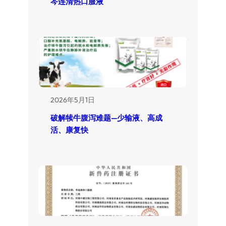
芩连清热口服液
2026年5月1日
破解犊牛腹泻难题—少输液、高成
活、康复快