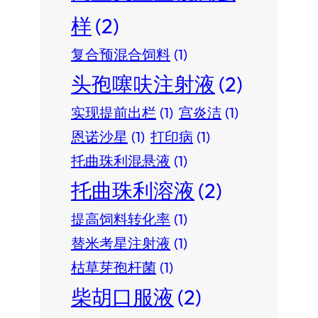
样
(2)
复合预混合饲料
(1)
头孢噻呋注射液
(2)
实现提前出栏
(1)
宫炎洁
(1)
恩诺沙星
(1)
打印病
(1)
托曲珠利混悬液
(1)
托曲珠利溶液
(2)
提高饲料转化率
(1)
替米考星注射液
(1)
枯草芽孢杆菌
(1)
柴胡口服液
(2)