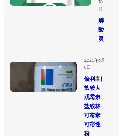
10
日
解
酸
灵
2026年6月
8日
倍利高|
盐酸大
观霉素
盐酸林
可霉素
可溶性
粉