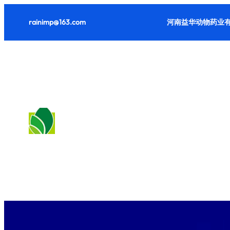
跳
rainimp@163.com
河南益华动物药业有
至
内
容