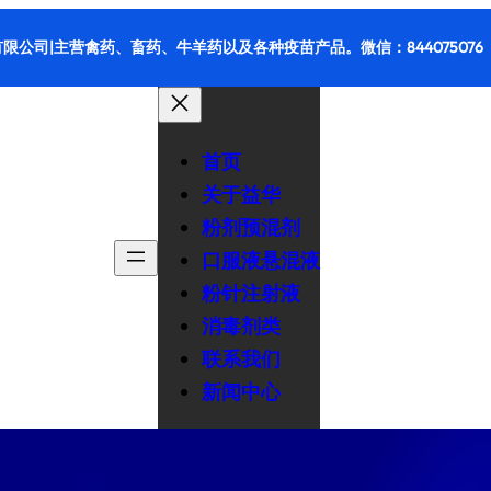
限公司|主营禽药、畜药、牛羊药以及各种疫苗产品。微信：844075076
首页
关于益华
粉剂预混剂
口服液悬混液
粉针注射液
消毒剂类
联系我们
新闻中心