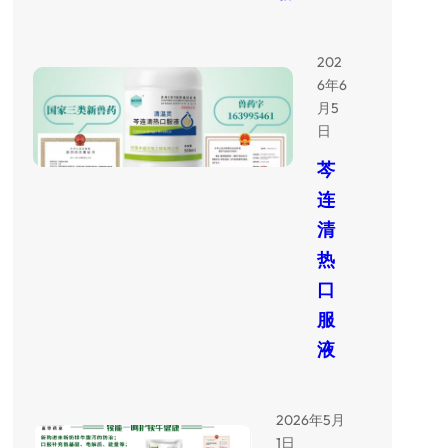
202
6年6
月5
日
芩
连
清
热
口
服
液
2026年5月
1日