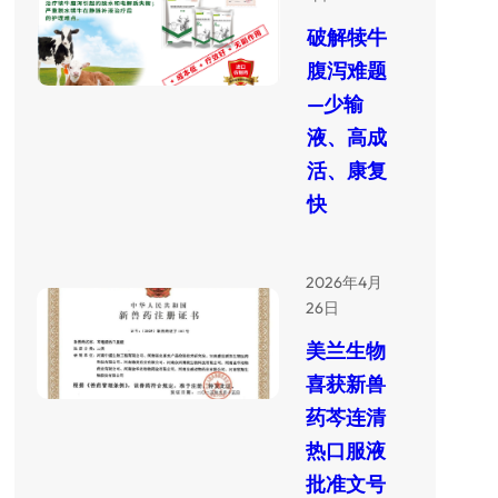
破解犊牛
腹泻难题
—少输
液、高成
活、康复
快
2026年4月
26日
美兰生物
喜获新兽
药芩连清
热口服液
批准文号