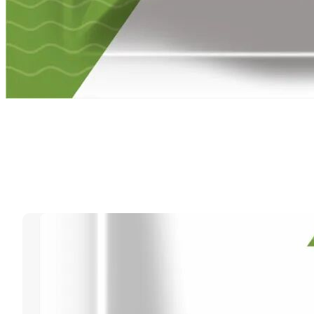
标签：
赤鳍病