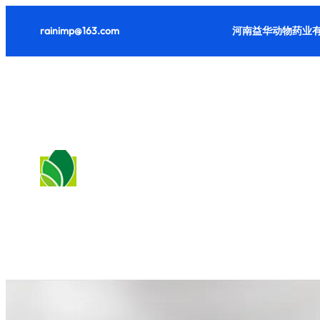
跳
rainimp@163.com
河南益华动物药业有
至
内
容