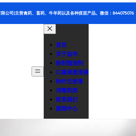
限公司|主营禽药、畜药、牛羊药以及各种疫苗产品。微信：844075076
首页
关于益华
粉剂预混剂
口服液悬混液
粉针注射液
消毒剂类
联系我们
新闻中心