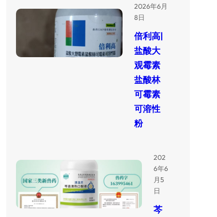
2026年6月
8日
倍利高|
盐酸大
观霉素
盐酸林
可霉素
可溶性
粉
202
6年6
月5
日
芩