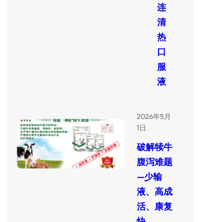
连
清
热
口
服
液
2026年5月
1日
破解犊牛
腹泻难题
—少输
液、高成
活、康复
快