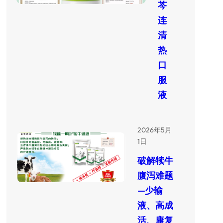
芩
连
清
热
口
服
液
2026年5月
1日
破解犊牛
腹泻难题
—少输
液、高成
活、康复