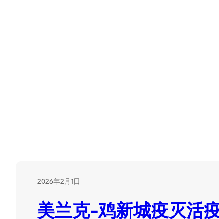
标签：
鸡新城疫灭活
2026年2月1日
美兰克-鸡新城疫灭活疫苗(