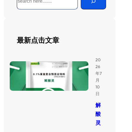
索
最新点击文章
20
26
年7
月
10
日
解
酸
灵