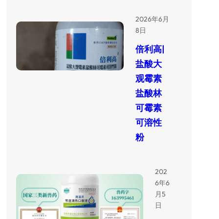
2026年6月
8日
倍利高|
盐酸大
观霉素
盐酸林
可霉素
可溶性
粉
202
6年6
月5
日