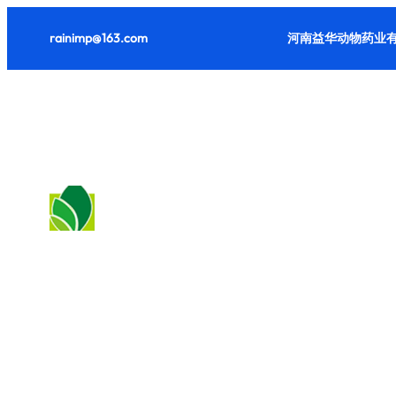
跳
rainimp@163.com
河南益华动物药业有
至
内
容