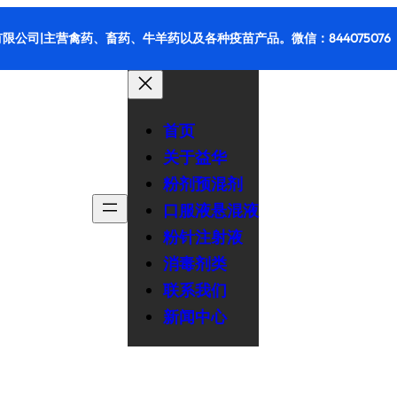
限公司|主营禽药、畜药、牛羊药以及各种疫苗产品。微信：844075076
首页
关于益华
粉剂预混剂
口服液悬混液
粉针注射液
消毒剂类
联系我们
新闻中心